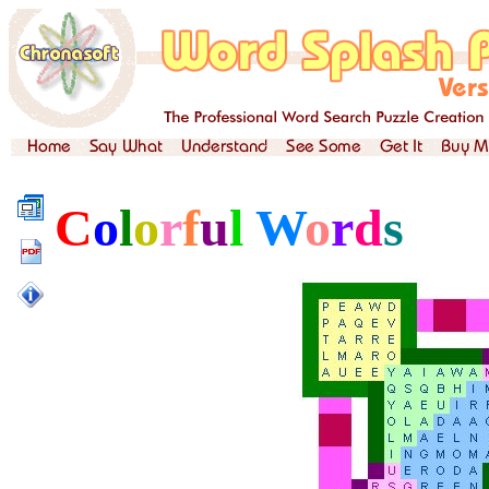
C
o
l
o
r
f
u
l
W
o
r
d
s