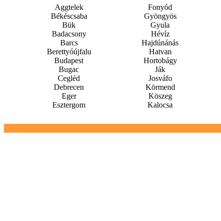
Aggtelek
Fonyód
Békéscsaba
Gyöngyös
Bük
Gyula
Badacsony
Hévíz
Barcs
Hajdúnánás
Berettyóújfalu
Hatvan
Budapest
Hortobágy
Bugac
Ják
Cegléd
Josváfo
Debrecen
Körmend
Eger
Köszeg
Esztergom
Kalocsa