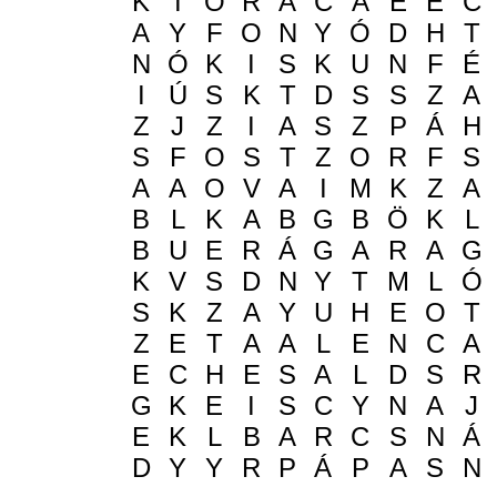
K
T
Ó
R
Á
C
Á
E
É
C
A
Y
F
O
N
Y
Ó
D
H
T
N
Ó
K
I
S
K
U
N
F
É
I
Ú
S
K
T
D
S
S
Z
A
Z
J
Z
I
A
S
Z
P
Á
H
S
F
O
S
T
Z
O
R
F
S
A
A
O
V
A
I
M
K
Z
A
B
L
K
A
B
G
B
Ö
K
L
B
U
E
R
Á
G
A
R
A
G
K
V
S
D
N
Y
T
M
L
Ó
S
K
Z
A
Y
U
H
E
O
T
Z
E
T
A
A
L
E
N
C
A
E
C
H
E
S
A
L
D
S
R
G
K
E
I
S
C
Y
N
A
J
E
K
L
B
A
R
C
S
N
Á
D
Y
Y
R
P
Á
P
A
S
N