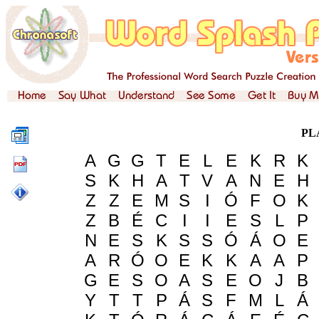
PL
A
G
G
T
E
L
E
K
R
K
S
K
H
A
T
V
A
N
E
H
Z
Z
E
M
S
I
Ó
F
O
K
Z
B
É
C
I
I
E
S
L
P
N
E
S
K
S
S
Ó
Á
O
E
A
R
Ó
O
E
K
K
A
A
P
G
E
S
O
A
S
E
O
J
B
Y
T
T
P
Á
S
F
M
L
Á